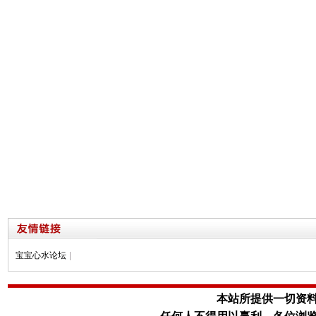
宝宝心水论坛
|
本站所提供一切资