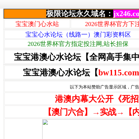
极限论坛永久域名：
jx246.c
宝宝澳门心水站
2026世界杯官方下
宝宝心水论坛（线路一）澳门彩资料区
2026世界杯官方指定投注网,站长担保
宝宝港澳心水论坛【全网高手集
宝宝港澳心水论坛【
bw115.com
以下为本站赞助广告显示区域，广告联系Q
港澳内幕大公开《死招
【澳门六合】→实战→【