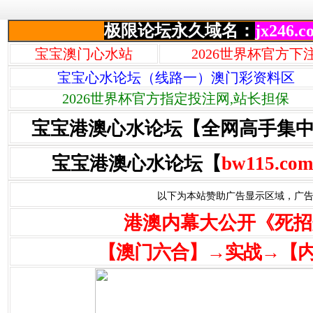
极限论坛永久域名：
jx246.c
宝宝澳门心水站
2026世界杯官方下
宝宝心水论坛（线路一）澳门彩资料区
2026世界杯官方指定投注网,站长担保
宝宝港澳心水论坛【全网高手集
宝宝港澳心水论坛【
bw115.com
以下为本站赞助广告显示区域，广告联系Q
港澳内幕大公开《死招
【澳门六合】→实战→【