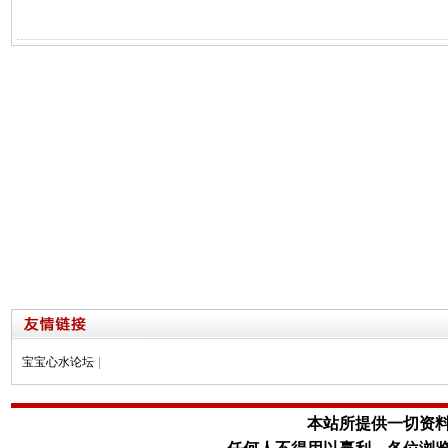
宝宝心水论坛
|
本站所提供一切资