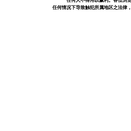
任何人不得用以赢利。
各位浏
任何情况下导致触犯所属地区之法律