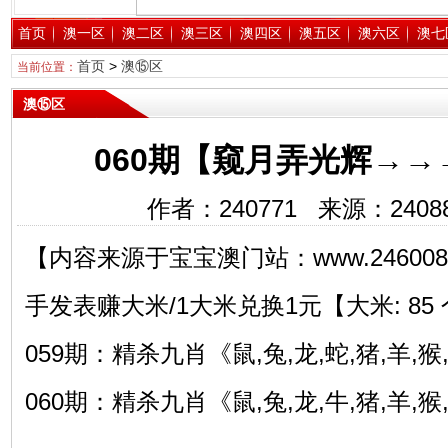
首页
澳一区
澳二区
澳三区
澳四区
澳五区
澳六区
澳七
首页
>
澳⑮区
当前位置：
澳⑮区
060期【窥月弄光辉→
作者：240771 来源：240
【内容来源于宝宝澳门站：www.246008
手发表赚大米/1大米兑换1元【大米: 85
059期：精杀九肖《鼠,兔,龙,蛇,猪,羊,猴
060期：精杀九肖《鼠,兔,龙,牛,猪,羊,