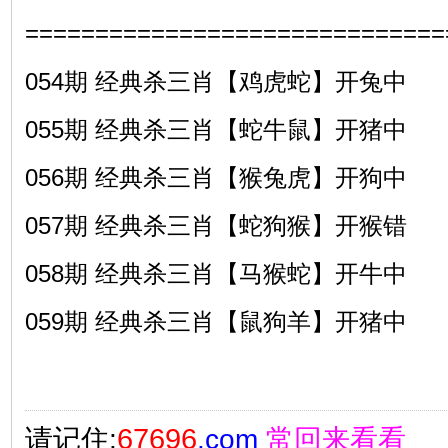
============================
054期 经典杀三肖【鸡虎蛇】开兔中
055期 经典杀三肖【蛇牛鼠】开猪中
056期 经典杀三肖【猴兔虎】开狗中
057期 经典杀三肖【蛇狗猴】开猴错
058期 经典杀三肖【马猴蛇】开牛中
059期 经典杀三肖【鼠狗羊】开猪中
67696
请记住:
.com
常回来看看