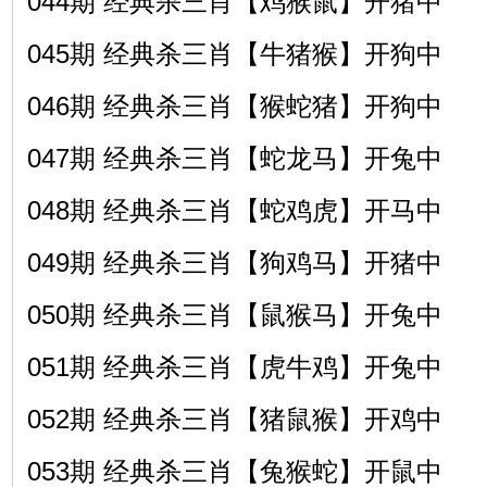
044期 经典杀三肖【鸡猴鼠】开猪中
045期 经典杀三肖【牛猪猴】开狗中
046期 经典杀三肖【猴蛇猪】开狗中
047期 经典杀三肖【蛇龙马】开兔中
048期 经典杀三肖【蛇鸡虎】开马中
049期 经典杀三肖【狗鸡马】开猪中
050期 经典杀三肖【鼠猴马】开兔中
051期 经典杀三肖【虎牛鸡】开兔中
052期 经典杀三肖【猪鼠猴】开鸡中
053期 经典杀三肖【兔猴蛇】开鼠中