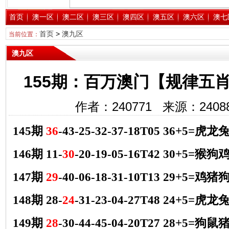
首页
澳一区
澳二区
澳三区
澳四区
澳五区
澳六区
澳七
首页
>
澳九区
当前位置：
澳九区
155期：百万澳门【规律五
作者：240771 来源：240
145期
36
-43-25-32-37-18T05 36+5=虎
146期 11-
30
-20-19-05-16T42 30+5=猴
147期
29
-40-06-18-31-10T13 29+5=鸡
148期 28-
24
-31-23-04-27T48 24+5=虎
149期
28
-30-44-45-04-20T27 28+5=狗