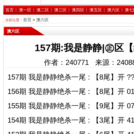
首页
澳一区
澳二区
澳三区
澳四区
澳五区
澳六区
澳七
首页
>
澳六区
当前位置：
澳六区
157期:我是静静|㊣区
作者：240771 来源：240
157期 我是静静绝杀一尾 : 【8尾】开 ??
156期 我是静静绝杀一尾 : 【8尾】开 01
155期 我是静静绝杀一尾 : 【9尾】开 07
154期 我是静静绝杀一尾 : 【3尾】开 41