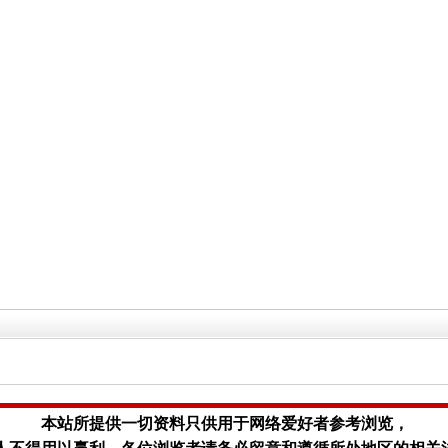
本站所提供一切资料只供用于网络爱好者参考浏览
，