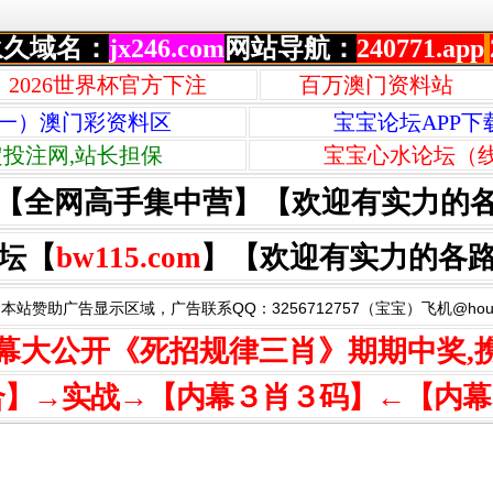
永久域名：
jx246.com
网站导航：
240771.app
2026世界杯官方下注
百万澳门资料站
一）澳门彩资料区
宝宝论坛APP下
定投注网,站长担保
宝宝心水论坛（
【全网高手集中营】【欢迎有实力的
坛【
bw115.com
】【欢迎有实力的各
本站赞助广告显示区域，广告联系QQ：3256712757（宝宝）飞机@houzi
幕大公开《死招规律三肖》期期中奖,
合】→实战→【内幕３肖３码】←【内幕