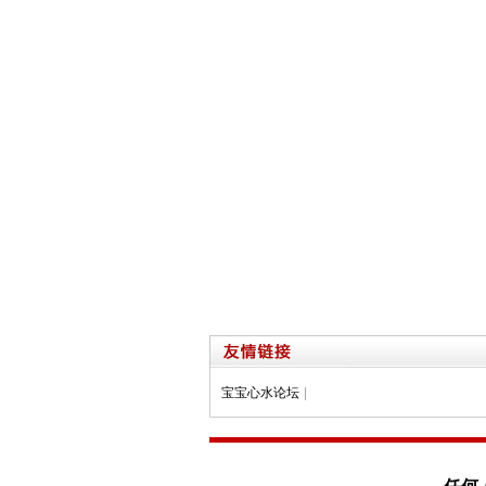
宝宝心水论坛
|