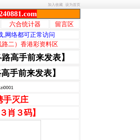
加入收藏
设为首页
240881.com
六合统计器
留言区
载,网络都可正常访问
线路二）香港彩资料区
各路高手前来发表】
路高手前来发表】
0001
携手灭庄
３肖３码】