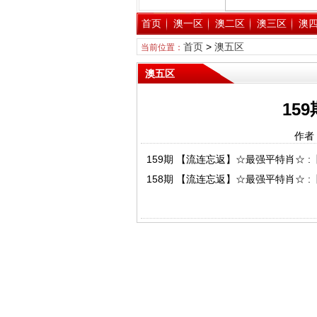
首页
澳一区
澳二区
澳三区
澳
首页
>
澳五区
当前位置：
澳五区
15
作者：
159期 【流连忘返】☆最强平特肖☆ :【
158期 【流连忘返】☆最强平特肖☆ :