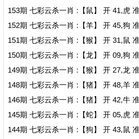
153期 七彩云杀一肖 :【鼠】 开 41,虎 
152期 七彩云杀一肖 :【羊】 开 45,狗 
151期 七彩云杀一肖 :【猴】 开 31,鼠 
150期 七彩云杀一肖 :【龙】 开 09,狗 
149期 七彩云杀一肖 :【猴】 开 27,龙 
148期 七彩云杀一肖 :【猪】 开 48,羊 
146期 七彩云杀一肖 :【猪】 开 42,牛 
145期 七彩云杀一肖 :【蛇】 开 05,虎 
144期 七彩云杀一肖 :【狗】 开 43,鼠 