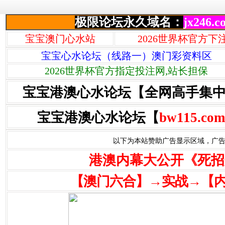
极限论坛永久域名：
jx246.c
宝宝澳门心水站
2026世界杯官方下
宝宝心水论坛（线路一）澳门彩资料区
2026世界杯官方指定投注网,站长担保
宝宝港澳心水论坛【全网高手集
宝宝港澳心水论坛【
bw115.com
以下为本站赞助广告显示区域，广告联系Q
港澳内幕大公开《死招
【澳门六合】→实战→【