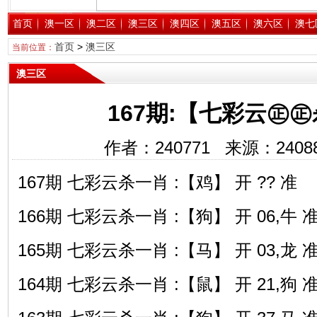
首页
澳一区
澳二区
澳三区
澳四区
澳五区
澳六区
澳七
首页
>
澳三区
当前位置：
澳三区
167期:【七彩云㊣
作者：240771 来源：240
167期 七彩云杀一肖 :【鸡】 开 ?? 准
166期 七彩云杀一肖 :【狗】 开 06,牛 
165期 七彩云杀一肖 :【马】 开 03,龙 
164期 七彩云杀一肖 :【鼠】 开 21,狗 