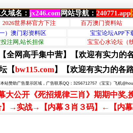
永久域名：
jx246.com
网站导航：
240771.app
2026世界杯官方下注
百万澳门资料站
一）澳门彩资料区
宝宝论坛APP下
定投注网,站长担保
宝宝心水论坛（
【全网高手集中营】【欢迎有实力的
坛【
bw115.com
】【欢迎有实力的各
本站赞助广告显示区域，广告联系QQ：3256712757（宝宝）飞机@houzi
幕大公开《死招规律三肖》期期中奖,
合】→实战→【内幕３肖３码】←【内幕