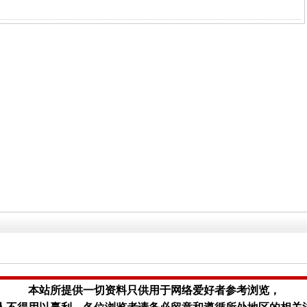
本站所提供一切资料只供用于网络爱好者参考浏览
，