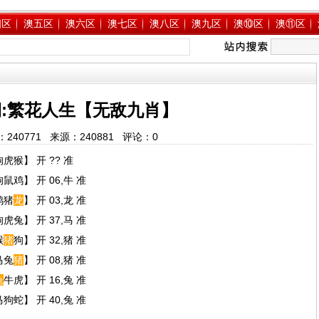
四区
澳五区
澳六区
澳七区
澳八区
澳九区
澳⑩区
澳⑪区
7期:繁花人生【无敌九肖】
240771 来源：240881 评论：
0
虎猴】 开 ?? 准
鼠鸡】 开 06,牛 准
鸡猪
龙
】 开 03,龙 准
虎兔】 开 37,马 准
猴
猪
狗】 开 32,猪 准
马兔
猪
】 开 08,猪 准
兔
牛虎】 开 16,兔 准
蛇】 开 40,兔 准