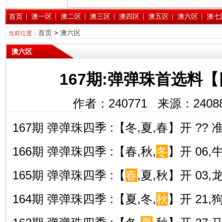
首页
澳一区
澳二区
澳三区
澳四区
澳五区
澳六区
澳七
首页
>
澳六区
当前位置：
澳六区
167期:弹弹珠首选料
作者：240771 来源：240
167期 弹弹珠四季 :【冬,夏,春】开 ?? 
166期 弹弹珠四季 :【春,秋,
冬
】开 06,
165期 弹弹珠四季 :【
春
,夏,秋】开 03,
164期 弹弹珠四季 :【夏,冬,
秋
】开 21,