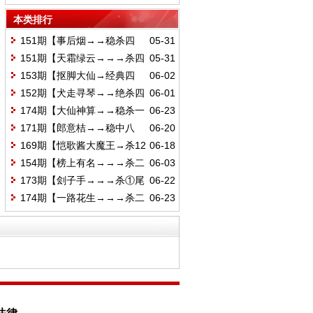
本类排行
151期【事后烟→→稳杀四
05-31
码】
151期【天霜绿云→→→杀四
05-31
码】
153期【抠脚大仙→经典四
06-02
头】
152期【犬走寻琴→→绝杀四
06-01
码】
174期【大仙神算→→稳杀一
06-23
肖】
171期【郎意桔→→稳中八
06-20
肖】
169期【恺歌酱大魔王→杀12
06-18
码】
154期【榜上有名→→→杀二
06-03
尾】
173期【刽子手→→→杀①尾
06-22
中】
174期【一路花生→→→杀二
06-23
肖】